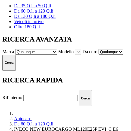
Da 35 Q.li a 50 Q.li
Da 60 Q.li a 120 Q.li
Da 130 Q.li a 180 Q.li
Veicoli in arrivo
Oltre 180 Q.li
RICERCA AVANZATA
Marca
Modello
Da euro
Cerca
RICERCA RAPIDA
Rif interno
Cerca
Autocarri
Da 60 Q.li a 120 Q.li
IVECO NEW EUROCARGO ML120E25P EVI_C E6