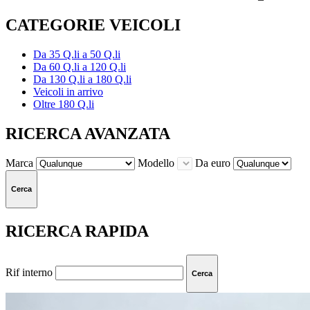
CATEGORIE VEICOLI
Da 35 Q.li a 50 Q.li
Da 60 Q.li a 120 Q.li
Da 130 Q.li a 180 Q.li
Veicoli in arrivo
Oltre 180 Q.li
RICERCA AVANZATA
Marca
Modello
Da euro
Cerca
RICERCA RAPIDA
Rif interno
Cerca