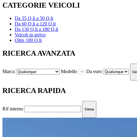
CATEGORIE VEICOLI
Da 35 Q.li a 50 Q.li
Da 60 Q.li a 120 Q.li
Da 130 Q.li a 180 Q.li
Veicoli in arrivo
Oltre 180 Q.li
RICERCA AVANZATA
Marca
Modello
Da euro
Ce
RICERCA RAPIDA
Rif interno
Cerca