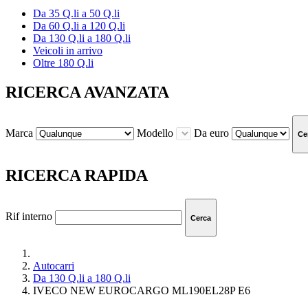
Da 35 Q.li a 50 Q.li
Da 60 Q.li a 120 Q.li
Da 130 Q.li a 180 Q.li
Veicoli in arrivo
Oltre 180 Q.li
RICERCA AVANZATA
Marca
Modello
Da euro
Ce
RICERCA RAPIDA
Rif interno
Cerca
Autocarri
Da 130 Q.li a 180 Q.li
IVECO NEW EUROCARGO ML190EL28P E6