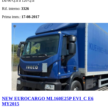
Da 60 Q.li a 120 Q.li
Rif. interno:
3326
Prima imm.:
17-08-2017
NEW EUROCARGO ML160E25P EVI_C E6
MY2015