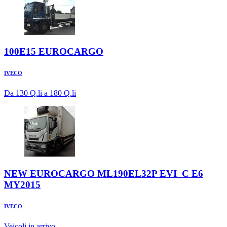
100E15 EUROCARGO
IVECO
Da 130 Q.li a 180 Q.li
NEW EUROCARGO ML190EL32P EVI_C E6
MY2015
IVECO
Veicoli in arrivo