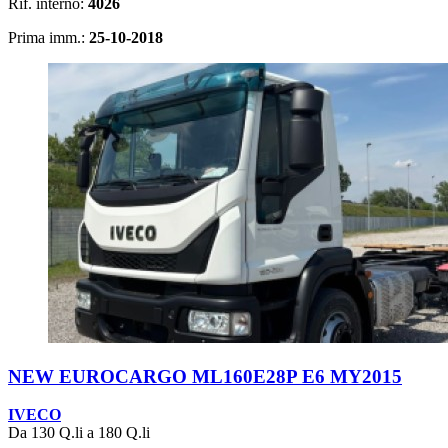
Rif. interno:
4026
Prima imm.:
25-10-2018
NEW EUROCARGO ML160E28P E6 MY2015
IVECO
Da 130 Q.li a 180 Q.li