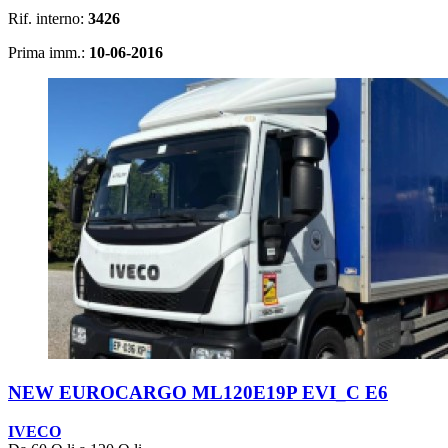
Rif. interno:
3426
Prima imm.:
10-06-2016
NEW EUROCARGO ML120E19P EVI_C E6
IVECO