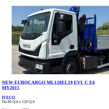
NEW EUROCARGO ML120EL19 EVI_C E6
MY2015
IVECO
Da 60 Q.li a 120 Q.li