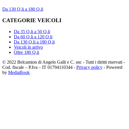
Da 130 Q.li a 180 Q.li
CATEGORIE VEICOLI
Da 35 Q.li a 50 Q.li
Da 60 Q.li a 120 Q.li
Da 130 Q.li a 180 Q.li
Veicoli in arrivo
Oltre 180 Q.li
© 2022 Belcamion di Angelo Galli e C. snc - Tutti i diritti riservati -
Cod. fiscale – P.Iva – IT 01794110344 -
Privacy policy
- Powered
by
MediaBook